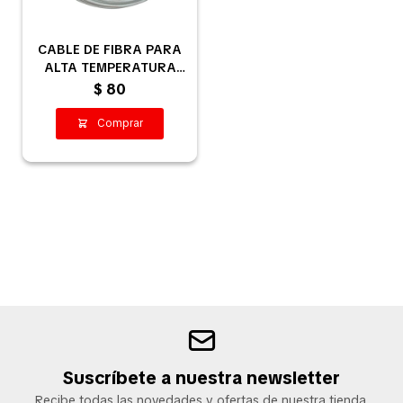
CABLE DE FIBRA PARA
Pequeños electrodomésticos
ALTA TEMPERATURA
1,5MM
$
80
Partes pequeños electrodoméstico
Calefones
Universales
Limpieza vehícular
Suscríbete a nuestra newsletter
Tienda
Recibe todas las novedades y ofertas de nuestra tienda.