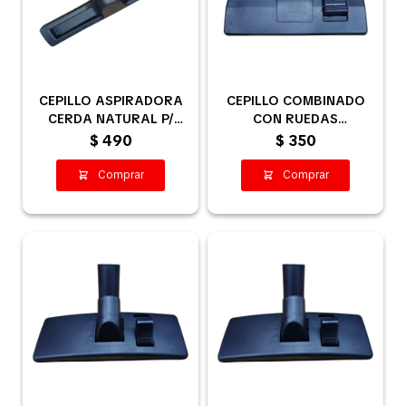
CEPILLO ASPIRADORA
CEPILLO COMBINADO
CERDA NATURAL P/
CON RUEDAS
PARQUET,
ASPIRADORA - 32MM
$
490
$
350
PORCELANATO, ETC