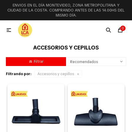
ENVIOS EN EL DÍA MONTEVIDEO, ZONA METROPOLITANA Y
MI CUENTA
CIUDAD DE LA COSTA. COMPRANDO ANTES DE LAS 14.00HS DEL
MISMO DÍA.
Menú
Ofertas
Lookbook
0

ACCESORIOS Y CEPILLOS
Aspiradoras
Recomendados
Cocción
Filtrando por:
Accesorios y cepillos
Lavadoras y lavavajillas
Secarropas
Refrigeración