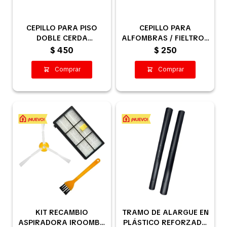
CEPILLO PARA PISO
CEPILLO PARA
Pequeños electrodomésticos
DOBLE CERDA
ALFOMBRAS / FIELTROS
SINTÉTICA
32MM
$
450
$
250
Partes pequeños electrodoméstico
Calefones
Universales
Limpieza vehícular
KIT RECAMBIO
TRAMO DE ALARGUE EN
Tienda
ASPIRADORA IROOMBA
PLÁSTICO REFORZADO