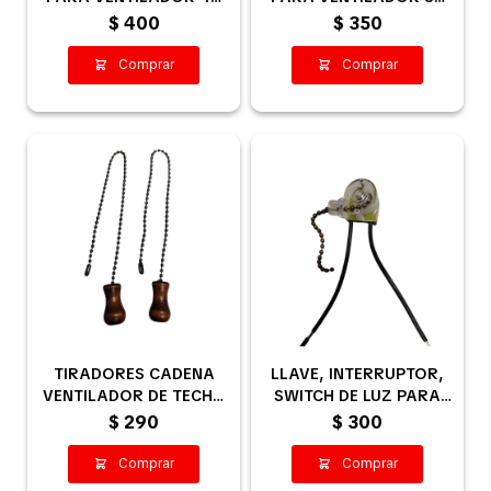
CM
CM
$
400
$
350
TIRADORES CADENA
LLAVE, INTERRUPTOR,
VENTILADOR DE TECHO
SWITCH DE LUZ PARA
/ 2 UNIDADES
VENTILADOR DE TECHO
$
290
$
300