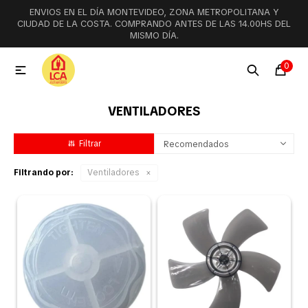
ENVIOS EN EL DÍA MONTEVIDEO, ZONA METROPOLITANA Y
MI CUENTA
CIUDAD DE LA COSTA. COMPRANDO ANTES DE LAS 14.00HS DEL
MISMO DÍA.
Menú
Ofertas
Lookbook
0

VENTILADORES
Aspiradoras
Recomendados
Cocción
Filtrando por:
Ventiladores
Lavadoras y lavavajillas
Secarropas
Refrigeración