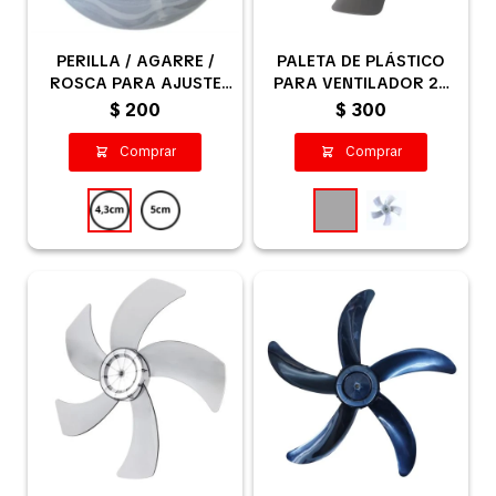
PERILLA / AGARRE /
PALETA DE PLÁSTICO
Pequeños electrodomésticos
ROSCA PARA AJUSTE
PARA VENTILADOR 28
PALETA VENTILADOR -
CM - GRIS
$
200
$
300
DIÁMETRO EXTERIOR
4,3CM
Partes pequeños electrodoméstico
Calefones
Universales
Limpieza vehícular
Tienda