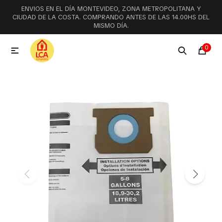
ENVIOS EN EL DÍA MONTEVIDEO, ZONA METROPOLITANA Y
MI CUENTA
CIUDAD DE LA COSTA. COMPRANDO ANTES DE LAS 14.00HS DEL
MISMO DÍA.
Menú
Ofertas
Lookbook
0

Aspiradoras
Cocción
Lavadoras y lavavajillas
Secarropas
Refrigeración