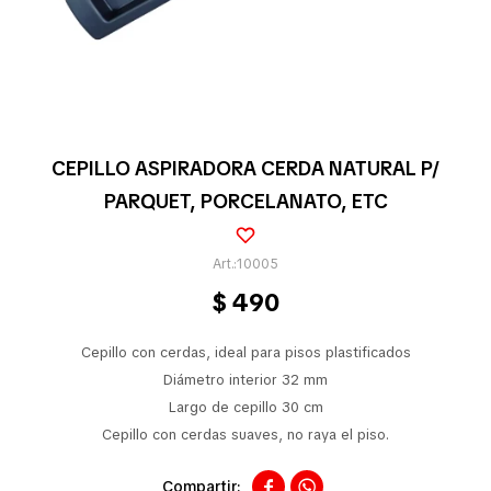
Pequeños electrodomésticos
Partes pequeños electrodoméstico
CEPILLO ASPIRADORA CERDA NATURAL P/
PARQUET, PORCELANATO, ETC
Calefones
10005
$
490
Universales
Cepillo con cerdas, ideal para pisos plastificados
Limpieza vehícular
Diámetro interior 32 mm
Largo de cepillo 30 cm
Cepillo con cerdas suaves, no raya el piso.
Tienda

