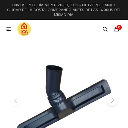
ENVIOS EN EL DÍA MONTEVIDEO, ZONA METROPOLITANA Y
MI CUENTA
CIUDAD DE LA COSTA. COMPRANDO ANTES DE LAS 14.00HS DEL
MISMO DÍA.
Menú
Ofertas
Lookbook
0

Aspiradoras
Cocción
Lavadoras y lavavajillas
Secarropas
Refrigeración