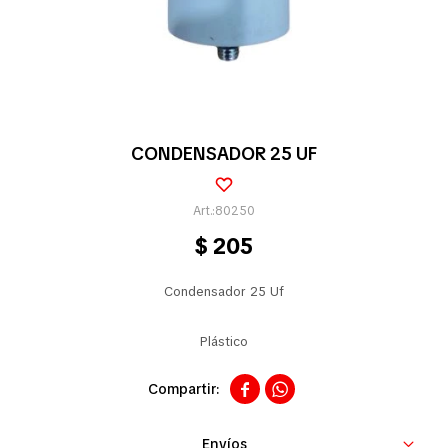
Pequeños electrodomésticos
Partes pequeños electrodoméstico
CONDENSADOR 25 UF
Calefones
80250
$
205
Universales
Condensador 25 Uf
Plástico
Limpieza vehícular


Tienda
Envíos