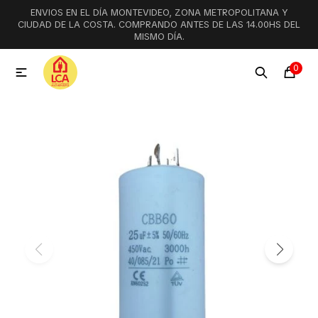
ENVIOS EN EL DÍA MONTEVIDEO, ZONA METROPOLITANA Y
MI CUENTA
CIUDAD DE LA COSTA. COMPRANDO ANTES DE LAS 14.00HS DEL
MISMO DÍA.
Menú
Ofertas
Lookbook
0

Aspiradoras
Cocción
Lavadoras y lavavajillas
Secarropas
Refrigeración