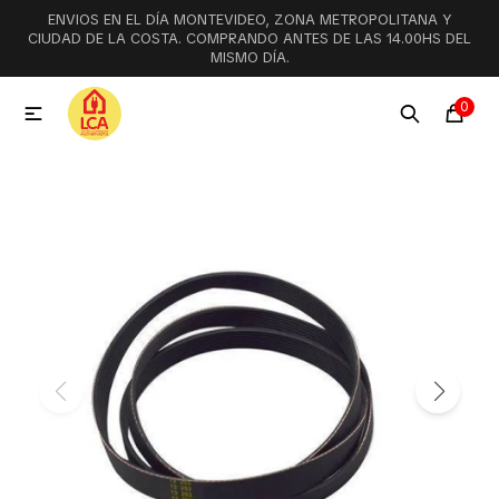
ENVIOS EN EL DÍA MONTEVIDEO, ZONA METROPOLITANA Y
MI CUENTA
CIUDAD DE LA COSTA. COMPRANDO ANTES DE LAS 14.00HS DEL
MISMO DÍA.
Menú
Ofertas
Lookbook
0

Aspiradoras
Cocción
Lavadoras y lavavajillas
Secarropas
Refrigeración