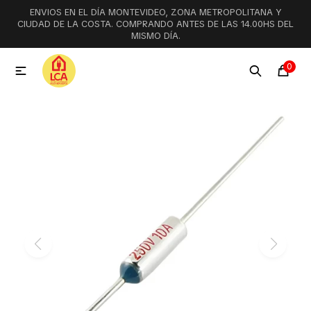
ENVIOS EN EL DÍA MONTEVIDEO, ZONA METROPOLITANA Y
MI CUENTA
CIUDAD DE LA COSTA. COMPRANDO ANTES DE LAS 14.00HS DEL
MISMO DÍA.
Menú
Ofertas
Lookbook
0

Aspiradoras
Cocción
Lavadoras y lavavajillas
Secarropas
Refrigeración