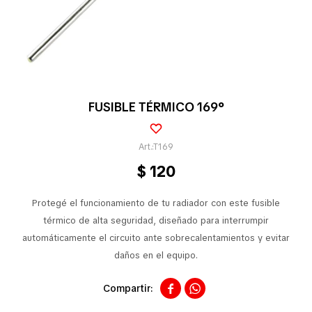
Pequeños electrodomésticos
Partes pequeños electrodoméstico
FUSIBLE TÉRMICO 169°
Calefones
T169
$
120
Universales
Protegé el funcionamiento de tu radiador con este fusible
térmico de alta seguridad, diseñado para interrumpir
automáticamente el circuito ante sobrecalentamientos y evitar
Limpieza vehícular
daños en el equipo.


Tienda