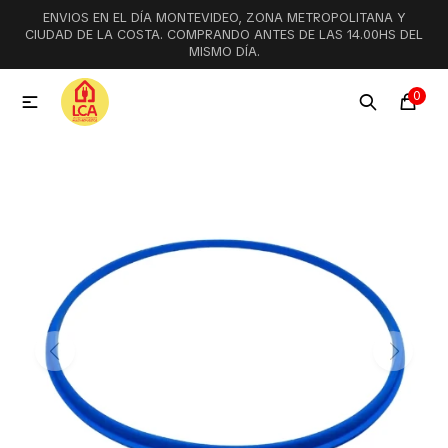
ENVIOS EN EL DÍA MONTEVIDEO, ZONA METROPOLITANA Y
MI CUENTA
CIUDAD DE LA COSTA. COMPRANDO ANTES DE LAS 14.00HS DEL
MISMO DÍA.
Menú
Ofertas
Lookbook
0

Aspiradoras
Cocción
Lavadoras y lavavajillas
Secarropas
Refrigeración