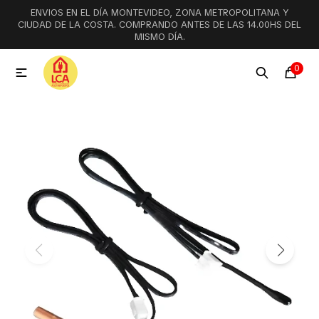
ENVIOS EN EL DÍA MONTEVIDEO, ZONA METROPOLITANA Y
MI CUENTA
CIUDAD DE LA COSTA. COMPRANDO ANTES DE LAS 14.00HS DEL
MISMO DÍA.
Menú
Ofertas
Lookbook
0

Aspiradoras
Cocción
Lavadoras y lavavajillas
Secarropas
Refrigeración