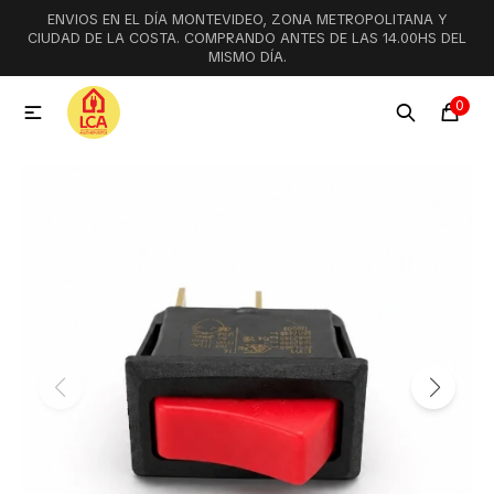
ENVIOS EN EL DÍA MONTEVIDEO, ZONA METROPOLITANA Y
MI CUENTA
CIUDAD DE LA COSTA. COMPRANDO ANTES DE LAS 14.00HS DEL
MISMO DÍA.
Menú
Ofertas
Lookbook
0

Aspiradoras
Cocción
Lavadoras y lavavajillas
Secarropas
Refrigeración