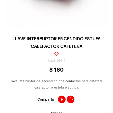
Pequeños electrodomésticos
Partes pequeños electrodoméstico
LLAVE INTERRUPTOR ENCENDIDO ESTUFA
CALEFACTOR CAFETERA
Calefones
21014-2
$
180
Universales
Llave interruptor de encendido dos contactos para cafetera,
Limpieza vehícular
calefactor o estufa eléctrica.


Tienda