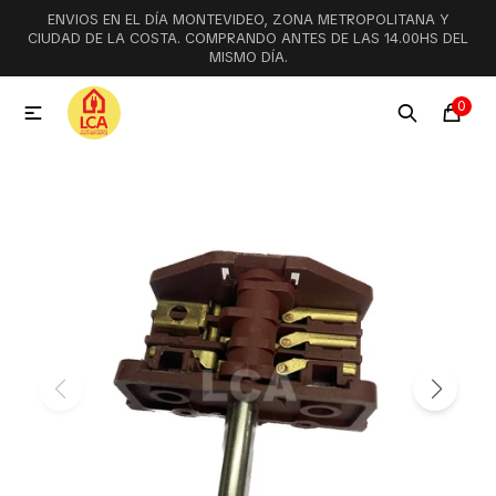
ENVIOS EN EL DÍA MONTEVIDEO, ZONA METROPOLITANA Y
MI CUENTA
CIUDAD DE LA COSTA. COMPRANDO ANTES DE LAS 14.00HS DEL
MISMO DÍA.
Menú
Ofertas
Lookbook
0

Aspiradoras
Cocción
Lavadoras y lavavajillas
Secarropas
Refrigeración