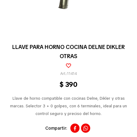
Pequeños electrodomésticos
Partes pequeños electrodoméstico
LLAVE PARA HORNO COCINA DELNE DIKLER
OTRAS
Calefones
11414
$
390
Universales
Llave de horno compatible con cocinas Delne, Dikler y otras
marcas. Selector 3 + 0 golpes, con 6 terminales, ideal para un
Limpieza vehícular
control seguro y preciso del horno.


Tienda