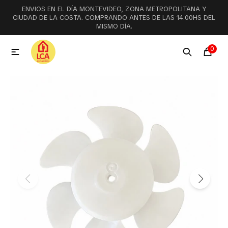
ENVIOS EN EL DÍA MONTEVIDEO, ZONA METROPOLITANA Y
MI CUENTA
CIUDAD DE LA COSTA. COMPRANDO ANTES DE LAS 14.00HS DEL
MISMO DÍA.
Menú
Ofertas
Lookbook
0

Aspiradoras
Cocción
Lavadoras y lavavajillas
Secarropas
Refrigeración