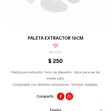
Pequeños electrodomésticos
Partes pequeños electrodoméstico
PALETA EXTRACTOR 16CM
Calefones
1320
$
250
Universales
Paleta para extractor 16cm de díametro. Calce para eje de
media caña.
Compatible con distintos extractores. Verificar medidas.
Limpieza vehícular


Tienda
Envíos