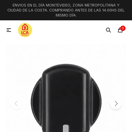
ENVIOS EN EL DÍA MONTEVIDEO, ZONA METROPOLITANA Y
MI CUENTA
CIUDAD DE LA COSTA. COMPRANDO ANTES DE LAS 14.00HS DEL
MISMO DÍA.
Menú
Ofertas
Lookbook
0

Aspiradoras
Cocción
Lavadoras y lavavajillas
Secarropas
Refrigeración