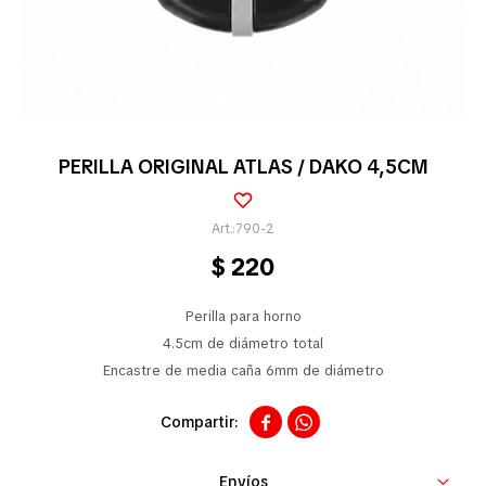
Pequeños electrodomésticos
Partes pequeños electrodoméstico
PERILLA ORIGINAL ATLAS / DAKO 4,5CM
Calefones
790-2
$
220
Universales
Perilla para horno
4.5cm de diámetro total
Encastre de media caña 6mm de diámetro
Limpieza vehícular


Tienda
Envíos