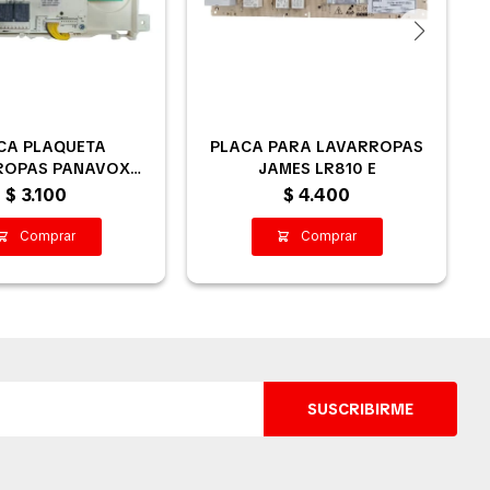
CA PLAQUETA
PLACA PARA LAVARROPAS
ROPAS PANAVOX
JAMES LR810 E
CYAN
$
3.100
$
4.400
SUSCRIBIRME