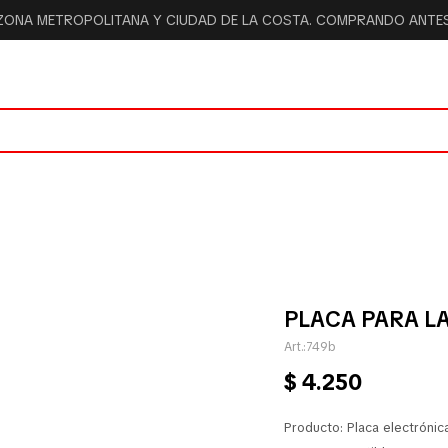
 ZONA METROPOLITANA Y CIUDAD DE LA COSTA. COMPRANDO ANTES 
PLACA PARA L
749b
$
4.250
Producto: Placa electrónic