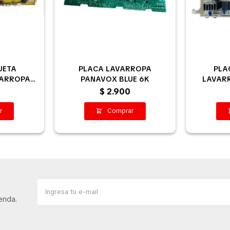
UETA
PLACA LAVARROPA
PLA
VARROPAS
PANAVOX BLUE 6K
LAVAR
6 Y 8 K
$
2.900
enda.