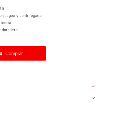
0 E
 enjuague y centrifugado
tencia
y duradero
Comprar