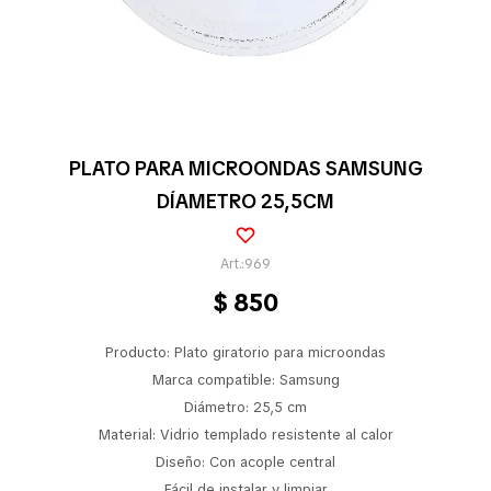
Pequeños electrodomésticos
Partes pequeños electrodoméstico
PLATO PARA MICROONDAS SAMSUNG
DÍAMETRO 25,5CM
Calefones
969
$
850
Universales
Producto: Plato giratorio para microondas
Limpieza vehícular
Marca compatible: Samsung
Diámetro: 25,5 cm
Material: Vidrio templado resistente al calor
Diseño: Con acople central
Tienda
Fácil de instalar y limpiar