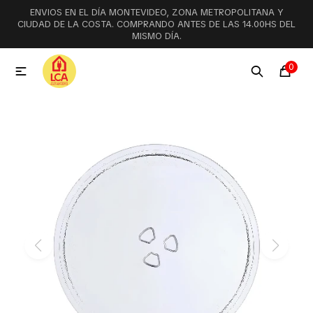
ENVIOS EN EL DÍA MONTEVIDEO, ZONA METROPOLITANA Y
MI CUENTA
CIUDAD DE LA COSTA. COMPRANDO ANTES DE LAS 14.00HS DEL
MISMO DÍA.
Menú
Ofertas
Lookbook
0

Aspiradoras
Cocción
Lavadoras y lavavajillas
Secarropas
Refrigeración