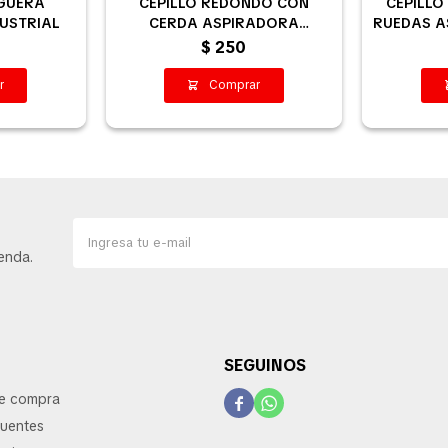
GUERA
CEPILLO REDONDO CON
CEPILL
USTRIAL
CERDA ASPIRADORA
RUEDAS A
INDUSTRIAL 44MM
$
250
enda.
SEGUINOS
de compra


cuentes