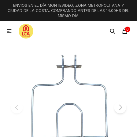
ENVIOS EN EL DÍA MONTEVIDEO, ZONA METROPOLITANA Y
MI CUENTA
CIUDAD DE LA COSTA. COMPRANDO ANTES DE LAS 14.00HS DEL
MISMO DÍA.
Menú
Ofertas
Lookbook
0

Aspiradoras
Cocción
Lavadoras y lavavajillas
Secarropas
Refrigeración