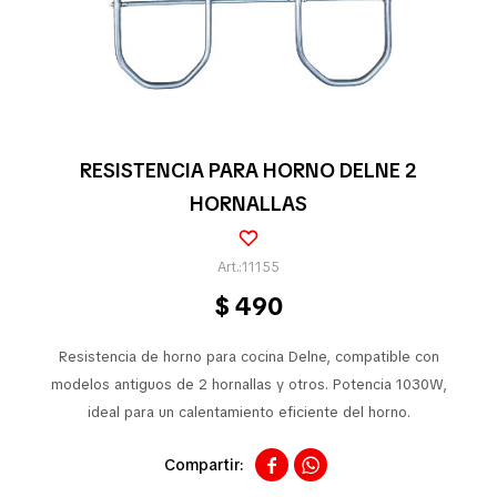
Pequeños electrodomésticos
Partes pequeños electrodoméstico
RESISTENCIA PARA HORNO DELNE 2
HORNALLAS
Calefones
11155
$
490
Universales
Resistencia de horno para cocina Delne, compatible con
Limpieza vehícular
modelos antiguos de 2 hornallas y otros. Potencia 1030W,
ideal para un calentamiento eficiente del horno.


Tienda