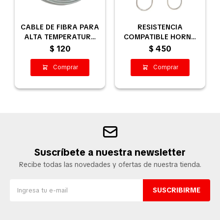
CABLE DE FIBRA PARA
RESISTENCIA
ALTA TEMPERATURA
COMPATIBLE HORNO
2,5MM
DELNE 4 HORNALLAS
$
120
$
450
1350W
Suscríbete a nuestra newsletter
Recibe todas las novedades y ofertas de nuestra tienda.
SUSCRIBIRME