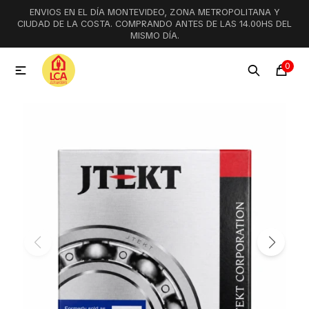
ENVIOS EN EL DÍA MONTEVIDEO, ZONA METROPOLITANA Y
MI CUENTA
CIUDAD DE LA COSTA. COMPRANDO ANTES DE LAS 14.00HS DEL
MISMO DÍA.
Menú
Ofertas
Lookbook
0

Aspiradoras
Cocción
Lavadoras y lavavajillas
Secarropas
Refrigeración