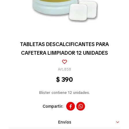
Pequeños electrodomésticos
Partes pequeños electrodoméstico
TABLETAS DESCALCIFICANTES PARA
CAFETERA LIMPIADOR 12 UNIDADES
Calefones
858
$
390
Universales
Blister contiene 12 unidades.
Limpieza vehícular


Envíos
Tienda