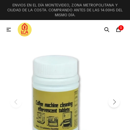
ENVIOS EN EL DÍA MONTEVIDEO, ZONA METROPOLITANA Y
MI CUENTA
CIUDAD DE LA COSTA. COMPRANDO ANTES DE LAS 14.00HS DEL
MISMO DÍA.
Menú
Ofertas
Lookbook
0

Aspiradoras
Cocción
Lavadoras y lavavajillas
Secarropas
Refrigeración