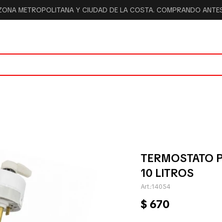
 ZONA METROPOLITANA Y CIUDAD DE LA COSTA. COMPRANDO ANTES 
TERMOSTATO P
10 LITROS
14054
$
670