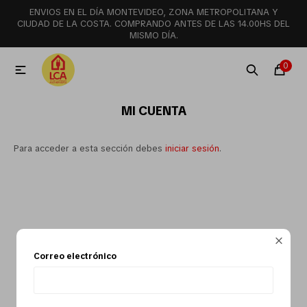
ENVIOS EN EL DÍA MONTEVIDEO, ZONA METROPOLITANA Y
MI CUENTA
CIUDAD DE LA COSTA. COMPRANDO ANTES DE LAS 14.00HS DEL
MISMO DÍA.
Menú
Ofertas
Lookbook
0

MI CUENTA
Aspiradoras
Para acceder a esta sección debes
iniciar sesión
.
Cocción
Lavadoras y lavavajillas

Correo electrónico
Secarropas
Refrigeración