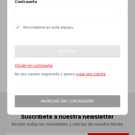
Contraseña
Pequeños electrodomésticos
Recordarme en este equipo.
Partes pequeños electrodoméstico
INGRESAR
Calefones
Olvidé mi contraseña
No soy usuario registrado y quiero
crear una cuenta
.
Universales
INGRESAR SIN CONTRASEÑA
Limpieza vehícular
Suscríbete a nuestra newsletter
Recibe todas las novedades y ofertas de nuestra tienda.
Tienda