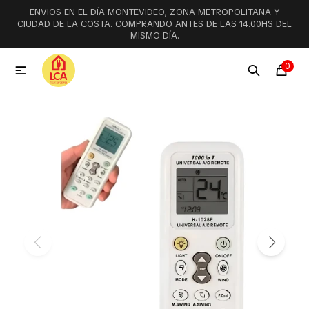
ENVIOS EN EL DÍA MONTEVIDEO, ZONA METROPOLITANA Y
MI CUENTA
CIUDAD DE LA COSTA. COMPRANDO ANTES DE LAS 14.00HS DEL
MISMO DÍA.
Menú
Ofertas
Lookbook
0

Aspiradoras
Cocción
Lavadoras y lavavajillas
Secarropas
Refrigeración