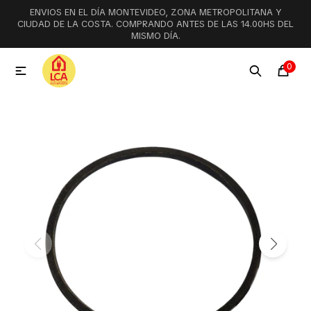
ENVIOS EN EL DÍA MONTEVIDEO, ZONA METROPOLITANA Y
MI CUENTA
CIUDAD DE LA COSTA. COMPRANDO ANTES DE LAS 14.00HS DEL
MISMO DÍA.
Menú
Ofertas
Lookbook
0

Aspiradoras
Cocción
Lavadoras y lavavajillas
Secarropas
Refrigeración