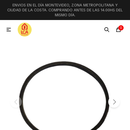
ENVIOS EN EL DÍA MONTEVIDEO, ZONA METROPOLITANA Y
MI CUENTA
CIUDAD DE LA COSTA. COMPRANDO ANTES DE LAS 14.00HS DEL
MISMO DÍA.
Menú
Ofertas
Lookbook
0

Aspiradoras
Cocción
Lavadoras y lavavajillas
Secarropas
Refrigeración