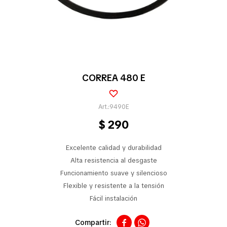
Pequeños electrodomésticos
Partes pequeños electrodoméstico
CORREA 480 E
Calefones
9490E
$
290
Universales
Excelente calidad y durabilidad
Alta resistencia al desgaste
Funcionamiento suave y silencioso
Limpieza vehícular
Flexible y resistente a la tensión
Fácil instalación
Tienda

