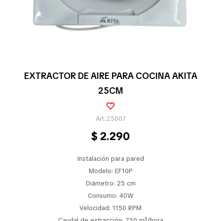
Pequeños electrodomésticos
Partes pequeños electrodoméstico
EXTRACTOR DE AIRE PARA COCINA AKITA
25CM
Calefones
25007
$
2.290
Universales
Instalación para pared
Limpieza vehícular
Modelo: EF10P
Diámetro: 25 cm
Consumo: 40W
Velocidad: 1150 RPM
Tienda
Caudal de extracción: 750 m³/hora