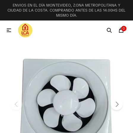
ENVIOS EN EL DÍA MONTEVIDEO, ZONA METROPOLITANA Y
MI CUENTA
CIUDAD DE LA COSTA. COMPRANDO ANTES DE LAS 14.00HS DEL
MISMO DÍA.
Menú
Ofertas
Lookbook
0

Aspiradoras
Cocción
Lavadoras y lavavajillas
Secarropas
Refrigeración