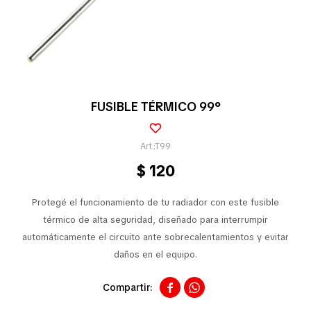
Pequeños electrodomésticos
Partes pequeños electrodoméstico
FUSIBLE TÉRMICO 99°
Calefones
T99
$
120
Universales
Protegé el funcionamiento de tu radiador con este fusible
térmico de alta seguridad, diseñado para interrumpir
automáticamente el circuito ante sobrecalentamientos y evitar
Limpieza vehícular
daños en el equipo.


Tienda