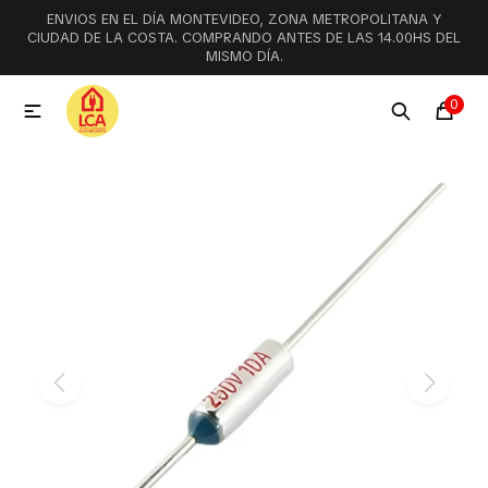
ENVIOS EN EL DÍA MONTEVIDEO, ZONA METROPOLITANA Y
MI CUENTA
CIUDAD DE LA COSTA. COMPRANDO ANTES DE LAS 14.00HS DEL
MISMO DÍA.
Menú
Ofertas
Lookbook
0

Aspiradoras
Cocción
Lavadoras y lavavajillas
Secarropas
Refrigeración