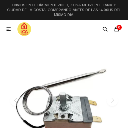
ENVIOS EN EL DÍA MONTEVIDEO, ZONA METROPOLITANA Y
MI CUENTA
CIUDAD DE LA COSTA. COMPRANDO ANTES DE LAS 14.00HS DEL
MISMO DÍA.
Menú
Ofertas
Lookbook
0

Aspiradoras
Cocción
Lavadoras y lavavajillas
Secarropas
Refrigeración