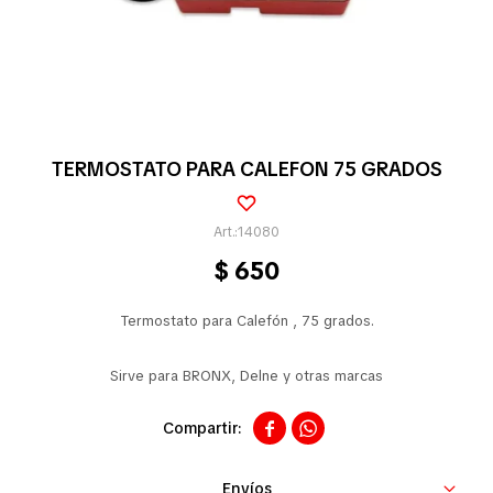
Pequeños electrodomésticos
Partes pequeños electrodoméstico
TERMOSTATO PARA CALEFON 75 GRADOS
Calefones
14080
$
650
Universales
Termostato para Calefón , 75 grados.
Sirve para BRONX, Delne y otras marcas
Limpieza vehícular


Tienda
Envíos