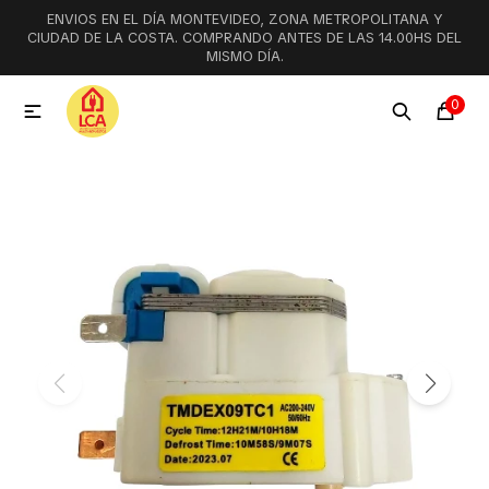
ENVIOS EN EL DÍA MONTEVIDEO, ZONA METROPOLITANA Y
MI CUENTA
CIUDAD DE LA COSTA. COMPRANDO ANTES DE LAS 14.00HS DEL
MISMO DÍA.
Menú
Ofertas
Lookbook
0

Aspiradoras
Cocción
Lavadoras y lavavajillas
Secarropas
Refrigeración