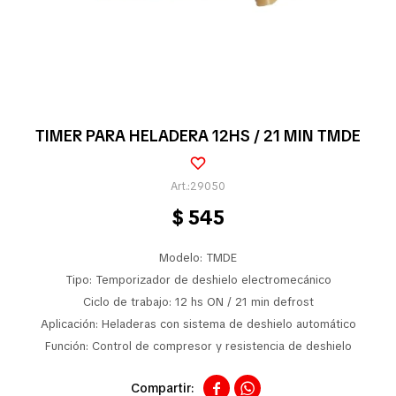
Pequeños electrodomésticos
Partes pequeños electrodoméstico
TIMER PARA HELADERA 12HS / 21 MIN TMDE
Calefones
29050
$
545
Universales
Modelo: TMDE
Tipo: Temporizador de deshielo electromecánico
Ciclo de trabajo: 12 hs ON / 21 min defrost
Limpieza vehícular
Aplicación: Heladeras con sistema de deshielo automático
Función: Control de compresor y resistencia de deshielo
Tienda

