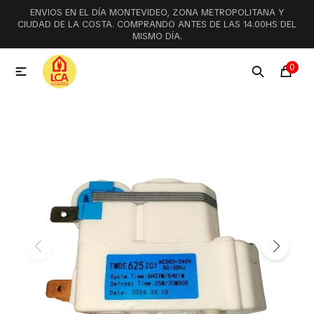
ENVIOS EN EL DÍA MONTEVIDEO, ZONA METROPOLITANA Y
MI CUENTA
CIUDAD DE LA COSTA. COMPRANDO ANTES DE LAS 14.00HS DEL
MISMO DÍA.
Menú
Ofertas
Lookbook
0

Aspiradoras
Cocción
Lavadoras y lavavajillas
Secarropas
Refrigeración