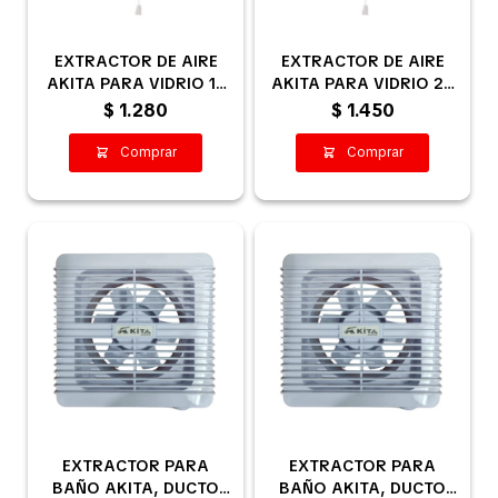
EXTRACTOR DE AIRE
EXTRACTOR DE AIRE
Pequeños electrodomésticos
AKITA PARA VIDRIO 15
AKITA PARA VIDRIO 20
CM
CM
$
1.280
$
1.450
Partes pequeños electrodoméstico
Calefones
Universales
Limpieza vehícular
EXTRACTOR PARA
EXTRACTOR PARA
Tienda
BAÑO AKITA, DUCTO
BAÑO AKITA, DUCTO